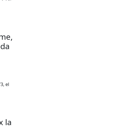
rme,
ada
3, el
x la