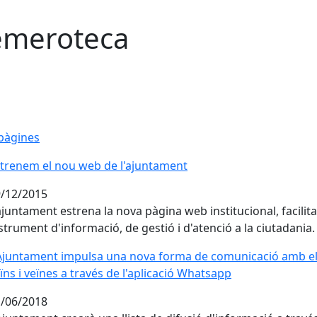
meroteca
pàgines
trenem el nou web de l'ajuntament
trenem el nou web de l'ajuntament
/12/2015
ajuntament estrena la nova pàgina web institucional, facilit
strument d'informació, de gestió i d'atenció a la ciutadania.
Ajuntament impulsa una nova forma de comunicació amb els v
Ajuntament impulsa una nova forma de comunicació amb e
ïns i veïnes a través de l'aplicació Whatsapp
/06/2018