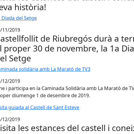
eva història!
 Diada del Setge
 Diada del Setge
/11/2019
astellfollit de Riubregós durà a te
l proper 30 de novembre, la 1a Di
el Setge
minada solidària amb La Marató de TV3
minada solidària amb La Marató de TV3
/12/2019
ne i participa en la Caminada Solidària amb La Marató de TV
oper diumenge 1 de desembre de 2019.
sita guiada al Castell de Sant Esteve
sita guiada al Castell de Sant Esteve
/12/2019
isita les estances del castell i conei