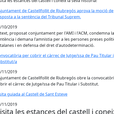
sita les estances del castell i coneix la seva història!
Ajuntament de Castellfollit de Riubregós aprova la moció de
Ajuntament de Castellfollit de Riubregós aprova la moció de
sposta a la sentència del Tribunal Suprem.
/10/2019
 text, proposat conjuntament per l'AMI i l'ACM, condemna l
ntència i demana l'amnistia per a les persones preses polít
talanes i en defensa del dret d'autodeterminació.
nvocatòria per cobrir el càrrec de Jutge/ssa de Pau Titular i
nvocatòria per cobrir el càrrec de Jutge/ssa de Pau Titular i
bstitut/a
/11/2019
Ajuntament de Castellfollit de Riubregós obre la convocatòr
brir el càrrec de Jutge/ssa de Pau Titular i Substitut.
sita guiada al Castell de Sant Esteve
sita guiada al Castell de Sant Esteve
/11/2019
isita les estances del castell i conei