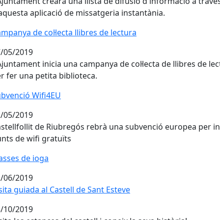
Ajuntament crearà una llista de difusió d'informació a travé
aquesta aplicació de missatgeria instantània.
mpanya de col·lecta llibres de lectura
mpanya de col·lecta llibres de lectura
/05/2019
Ajuntament inicia una campanya de col·lecta de llibres de le
r fer una petita biblioteca.
bvenció Wifi4EU
bvenció Wifi4EU
/05/2019
stellfollit de Riubregós rebrà una subvenció europea per ins
nts de wifi gratuïts
asses de ioga
asses de ioga
/06/2019
sita guiada al Castell de Sant Esteve
/10/2019