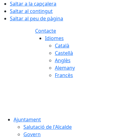
Saltar a la capçalera
Saltar al contingut
Saltar al peu de pàgina
Contacte
Idiomes
Català
Castellà
Anglès
Alemany
Francès
07.08.2026 | 11:40
Ajuntament
Salutació de l'Alcalde
Govern