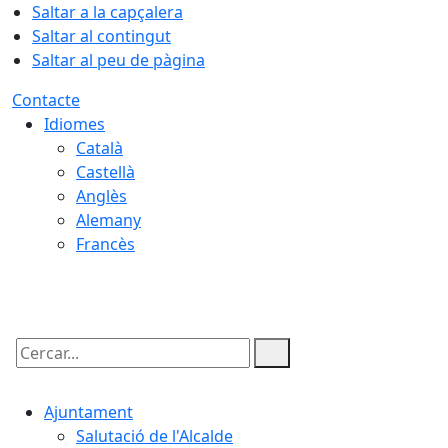
Saltar a la capçalera
Saltar al contingut
Saltar al peu de pàgina
Contacte
Idiomes
Català
Castellà
Anglès
Alemany
Francès
07.08.2026 | 01:37
Cercar:
Ajuntament
Salutació de l'Alcalde