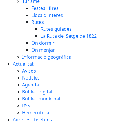
Turisme
Festes i fires
Llocs d'interès
Rutes
Rutes guiades
La Ruta del Setge de 1822
On dormir
On menjar
Informació geogràfica
Actualitat
Avisos
Notícies
Agenda
Butlletí digital
Butlletí municipal
RSS
Hemeroteca
Adreces i telèfons