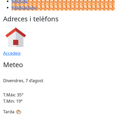
Notícies
Publicacions
Adreces i telèfons
Accedeix
Meteo
Divendres, 7 d’agost
D
T.Màx: 35°
T
T.Min: 19°
T
Tarda
T