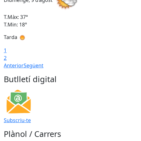
Diumenge, 9 d’agost
D
T.Màx: 37°
T
T.Min: 18°
T
Tarda
T
1
2
Anterior
Següent
Butlletí digital
Subscriu-te
Plànol / Carrers