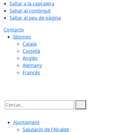
Saltar a la capçalera
Saltar al contingut
Saltar al peu de pàgina
Contacte
Idiomes
Català
Castellà
Anglès
Alemany
Francès
09.08.2026 | 08:15
Cercar:
Ajuntament
Salutació de l'Alcalde