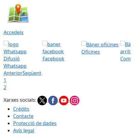
Accedeix
Oficines
Difusió
Facebook
Com a
Whatsapp
Anterior
Següent
1
2
Xarxes socials:
Crèdits
Contacte
Protecció de dades
Avís legal