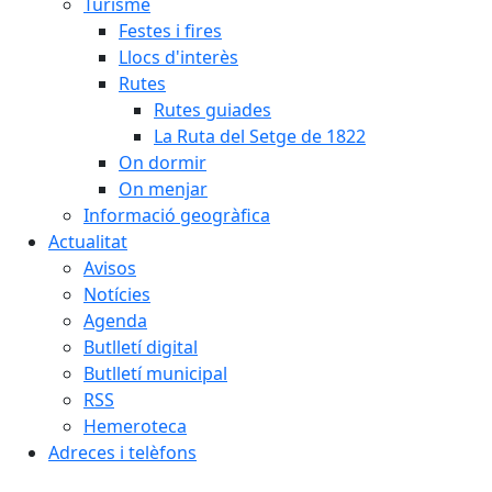
Turisme
Festes i fires
Llocs d'interès
Rutes
Rutes guiades
La Ruta del Setge de 1822
On dormir
On menjar
Informació geogràfica
Actualitat
Avisos
Notícies
Agenda
Butlletí digital
Butlletí municipal
RSS
Hemeroteca
Adreces i telèfons