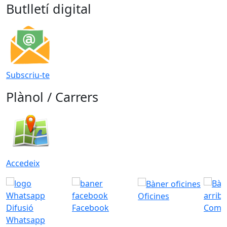
Butlletí digital
Subscriu-te
Plànol / Carrers
Accedeix
Oficines
Difusió
Facebook
Com a
Whatsapp