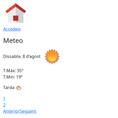
Accedeix
Meteo
Dissabte, 8 d’agost
D
T.Màx: 35°
T
T.Min: 19°
T
Tarda
1
2
Anterior
Següent