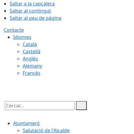
Saltar a la capçalera
Saltar al contingut
Saltar al peu de pàgina
Contacte
Idiomes
Català
Castellà
Anglès
Alemany
Francès
08.08.2026 | 11:39
Cercar:
Ajuntament
Salutació de l'Alcalde