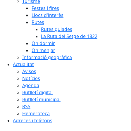
Turisme
Festes i fires
Llocs d'interès
Rutes
Rutes guiades
La Ruta del Setge de 1822
On dormir
On menjar
Informació geogràfica
Actualitat
Avisos
Notícies
Agenda
Butlletí digital
Butlletí municipal
RSS
Hemeroteca
Adreces i telèfons