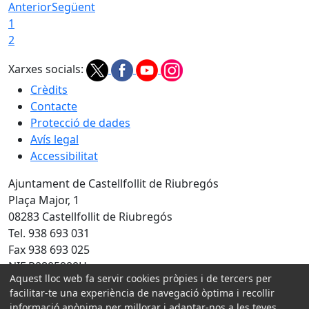
Anterior
Següent
1
2
Xarxes socials:
Crèdits
Contacte
Protecció de dades
Avís legal
Accessibilitat
Ajuntament de Castellfollit de Riubregós
Plaça Major, 1
08283 Castellfollit de Riubregós
Tel. 938 693 031
Fax 938 693 025
NIF P0805900H
Aquest lloc web fa servir cookies pròpies i de tercers per
Amb la col·laboració de:
facilitar-te una experiència de navegació òptima i recollir
informació anònima per millorar i adaptar-nos a les teves