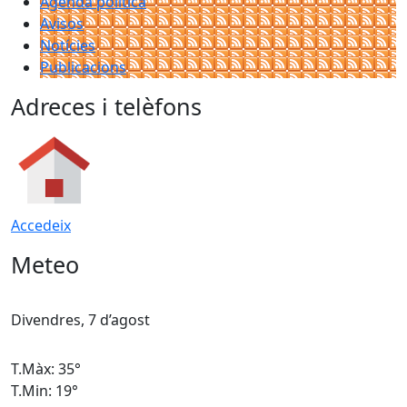
Agenda política
Avisos
Notícies
Publicacions
Adreces i telèfons
Accedeix
Meteo
Divendres, 7 d’agost
D
T.Màx: 35°
T
T.Min: 19°
T