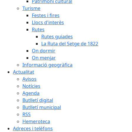
Patrimoni cultural
Turisme
Festes i fires
Llocs d'interès
Rutes
Rutes guiades
La Ruta del Setge de 1822
On dormir
On menjar
Informació geogràfica
Actualitat
Avisos
Notícies
Agenda
Butlletí digital
Butlletí municipal
RSS
Hemeroteca
Adreces i telèfons