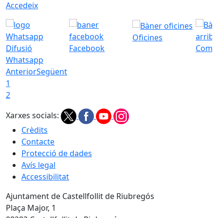
Accedeix
Oficines
Difusió
Facebook
Com a
Whatsapp
Anterior
Següent
1
2
Xarxes socials:
Crèdits
Contacte
Protecció de dades
Avís legal
Accessibilitat
Ajuntament de Castellfollit de Riubregós
Plaça Major, 1