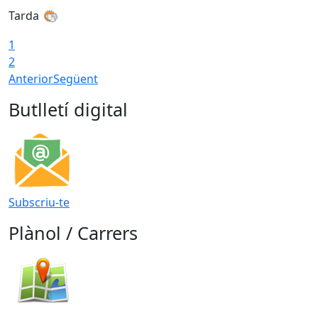
Tarda
T
1
2
Anterior
Següent
Butlletí digital
Subscriu-te
Plànol / Carrers