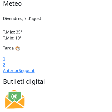
Meteo
Divendres, 7 d’agost
D
T.Màx: 35°
T
T.Min: 19°
T
Tarda
T
1
2
Anterior
Següent
Butlletí digital