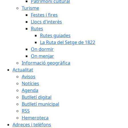
Patrimoni cultural
Turisme
Festes i fires
Llocs d'interès
Rutes
Rutes guiades
La Ruta del Setge de 1822
On dormir
On menjar
Informació geogràfica
Actualitat
Avisos
Notícies
Agenda
Butlletí digital
Butlletí municipal
RSS
Hemeroteca
Adreces i telèfons