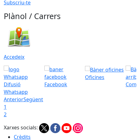
Subscriu-te
Plànol / Carrers
Accedeix
Oficines
Difusió
Facebook
Com a
Whatsapp
Anterior
Següent
1
2
Xarxes socials:
Crèdits