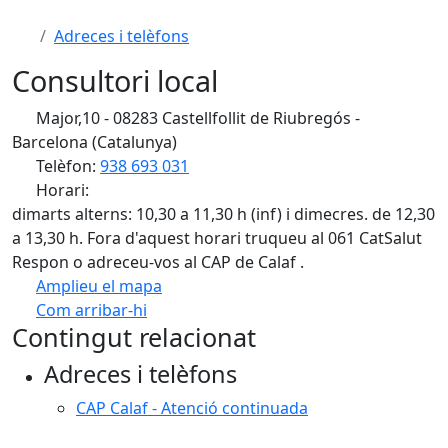
Adreces i telèfons
Consultori local
Major,10 - 08283 Castellfollit de Riubregós -
Barcelona (Catalunya)
Telèfon:
938 693 031
Horari:
dimarts alterns: 10,30 a 11,30 h (inf) i dimecres. de 12,30
a 13,30 h. Fora d'aquest horari truqueu al 061 CatSalut
Respon o adreceu-vos al CAP de Calaf .
Amplieu el mapa
Com arribar-hi
Leaflet
| ©
OpenStreetMap
contributors
Contingut relacionat
+
Adreces i telèfons
−
CAP Calaf - Atenció continuada
Facebook
X