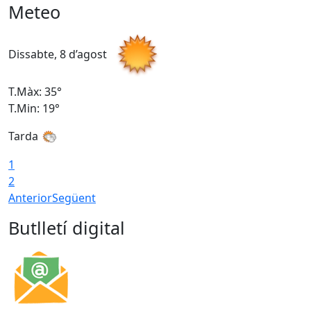
Meteo
Dissabte, 8 d’agost
D
T.Màx: 35°
T
T.Min: 19°
T
Tarda
1
2
Anterior
Següent
Butlletí digital