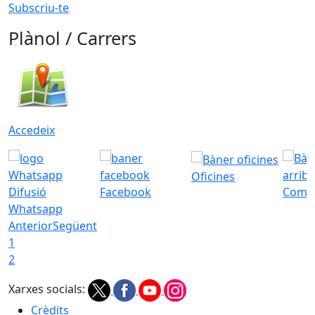
Subscriu-te
Plànol / Carrers
Accedeix
Oficines
Difusió
Facebook
Com a
Whatsapp
Anterior
Següent
1
2
Xarxes socials:
Crèdits