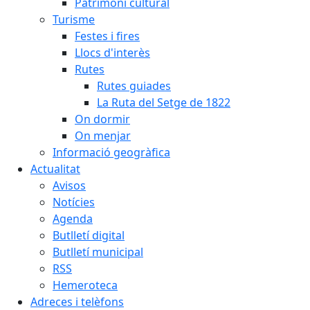
Patrimoni cultural
Turisme
Festes i fires
Llocs d'interès
Rutes
Rutes guiades
La Ruta del Setge de 1822
On dormir
On menjar
Informació geogràfica
Actualitat
Avisos
Notícies
Agenda
Butlletí digital
Butlletí municipal
RSS
Hemeroteca
Adreces i telèfons