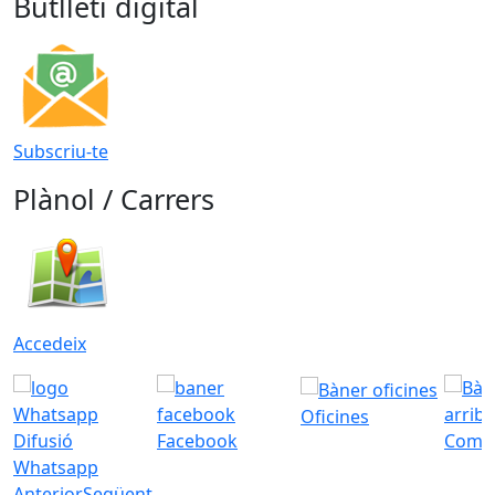
Butlletí digital
Subscriu-te
Plànol / Carrers
Accedeix
Oficines
Difusió
Facebook
Com a
Whatsapp
Anterior
Següent