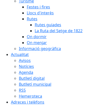
Turisme
Festes i fires
Llocs d'interès
Rutes
Rutes guiades
La Ruta del Setge de 1822
On dormir
On menjar
Informació geogràfica
Actualitat
Avisos
Notícies
Agenda
Butlletí digital
Butlletí municipal
RSS
Hemeroteca
Adreces i telèfons