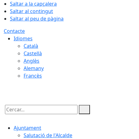
Saltar a la capçalera
Saltar al contingut
Saltar al peu de pàgina
Contacte
Idiomes
Català
Castellà
Anglès
Alemany
Francès
07.08.2026 | 11:53
Cercar:
Ajuntament
Salutació de l'Alcalde