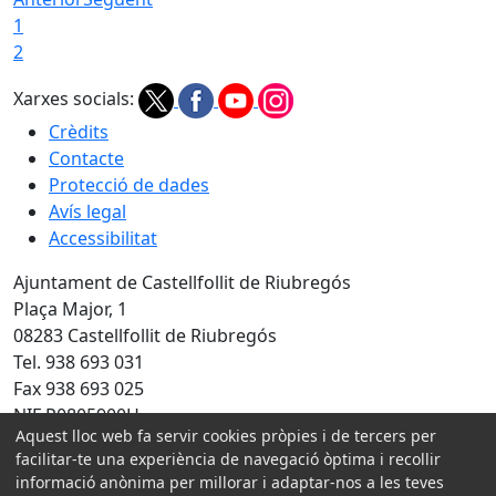
1
2
Xarxes socials:
Crèdits
Contacte
Protecció de dades
Avís legal
Accessibilitat
Ajuntament de Castellfollit de Riubregós
Plaça Major, 1
08283 Castellfollit de Riubregós
Tel. 938 693 031
Fax 938 693 025
NIF P0805900H
Aquest lloc web fa servir cookies pròpies i de tercers per
Amb la col·laboració de:
facilitar-te una experiència de navegació òptima i recollir
informació anònima per millorar i adaptar-nos a les teves