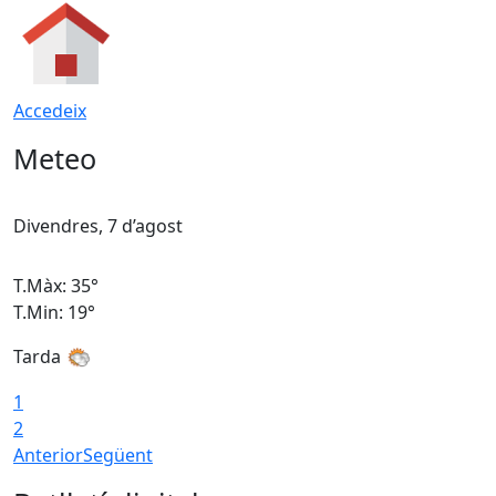
Accedeix
Meteo
Divendres, 7 d’agost
D
T.Màx: 35°
T
T.Min: 19°
T
Tarda
T
1
2
Anterior
Següent