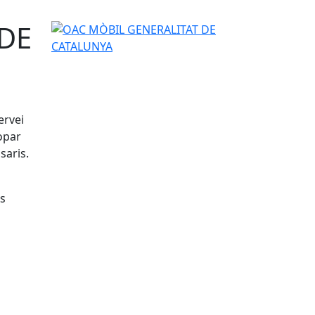
DE
OAC MÒBIL GENERALITAT DE CATALUNYA
ervei
opar
saris.
ns