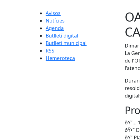
OA
Avisos
Notícies
CA
Agenda
Butlletí digital
Butlletí municipal
Dimart
RSS
La Gen
Hemeroteca
de l'O
l'aten
Durant
resold
digital
Pro
ðŸ“… 1
ðŸ•˜ D
ðŸ“
Pl