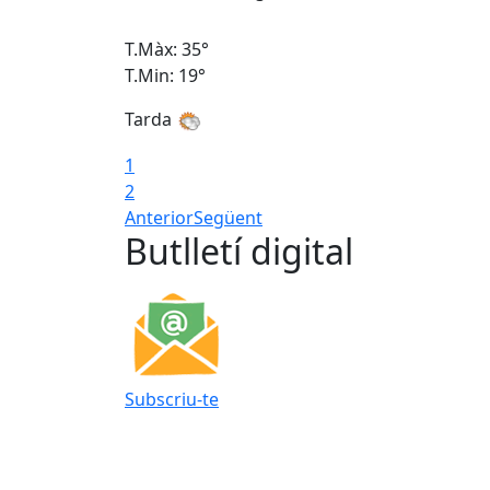
T.Màx: 35°
T.Min: 19°
Tarda
1
2
Anterior
Següent
Butlletí digital
Subscriu-te