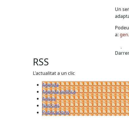
Un ser
adapta
Podeu 
a:
gen
Fa
Darrer
RSS
L'actualitat a un clic
Agenda
Agenda política
Avisos
Notícies
Publicacions