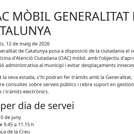
C MÒBIL GENERALITAT 
TALUNYA
s, 12 de maig de 2026
eralitat de Catalunya posa a disposició de la ciutadania el s
ficina d'Atenció Ciutadana (OAC) mòbil, amb l'objectiu d'apr
ció administrativa al municipi i evitar desplaçaments inneces
 la seva estada, s'hi podran fer tràmits amb la Generalitat,
re consultes sobre serveis públics i rebre suport en gestio
s i tràmits electrònics.
per dia de servei
0 de juny
e 9.45 a 11.15 h
aça de la Creu