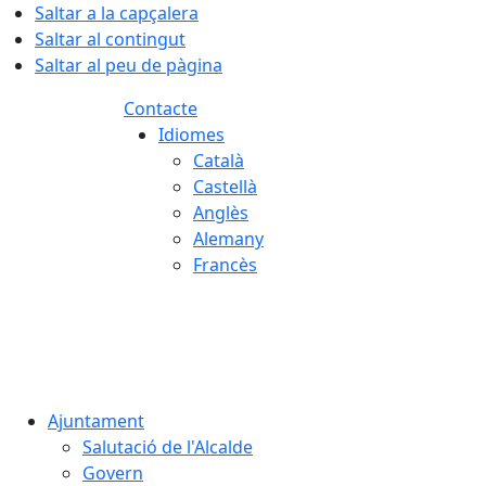
Saltar a la capçalera
Saltar al contingut
Saltar al peu de pàgina
Contacte
Idiomes
Català
Castellà
Anglès
Alemany
Francès
07.08.2026 | 10:40
Ajuntament
Salutació de l'Alcalde
Govern