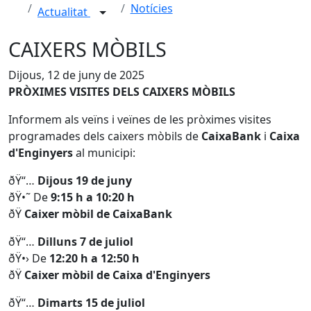
Notícies
Actualitat
CAIXERS MÒBILS
Dijous, 12 de juny de 2025
PRÒXIMES VISITES DELS CAIXERS MÒBILS
Informem als veïns i veïnes de les pròximes visites
programades dels caixers mòbils de
CaixaBank
i
Caixa
d'Enginyers
al municipi:
ðŸ“…
Dijous 19 de juny
ðŸ•˜ De
9:15 h a 10:20 h
ðŸ
Caixer mòbil de CaixaBank
ðŸ“…
Dilluns 7 de juliol
ðŸ•› De
12:20 h a 12:50 h
ðŸ
Caixer mòbil de Caixa d'Enginyers
ðŸ“…
Dimarts 15 de juliol