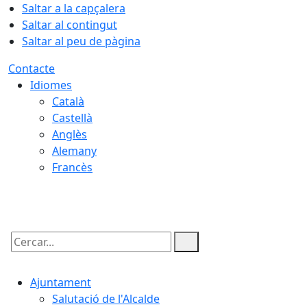
Saltar a la capçalera
Saltar al contingut
Saltar al peu de pàgina
Contacte
Idiomes
Català
Castellà
Anglès
Alemany
Francès
10.08.2026 | 04:54
Cercar:
Ajuntament
Salutació de l'Alcalde