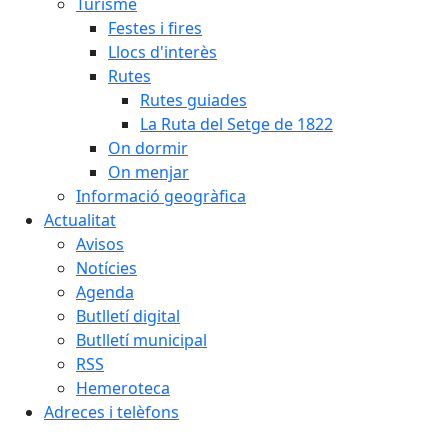
Turisme
Festes i fires
Llocs d'interès
Rutes
Rutes guiades
La Ruta del Setge de 1822
On dormir
On menjar
Informació geogràfica
Actualitat
Avisos
Notícies
Agenda
Butlletí digital
Butlletí municipal
RSS
Hemeroteca
Adreces i telèfons