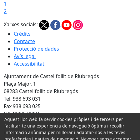
1
2
Xarxes socials:
Crèdits
Contacte
Protecció de dades
Avís legal
Accessibilitat
Ajuntament de Castellfollit de Riubregós
Plaça Major, 1
08283 Castellfollit de Riubregós
Tel. 938 693 031
Fax 938 693 025
NIF P0805900H
Aquest lloc web fa servir cookies pròpies i de tercers per
Amb la col·laboració de:
facilitar-te una experiència de navegació òptima i recollir
informació anònima per millorar i adaptar-nos a les teves
preferències i pautes de navegació. Navegar sense acceptar