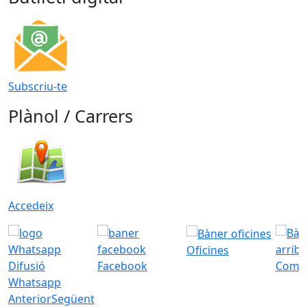
Subscriu-te
Plànol / Carrers
Accedeix
Oficines
Difusió
Facebook
Com a
Whatsapp
Anterior
Següent