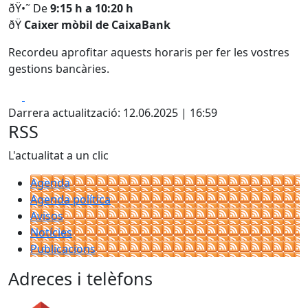
ðŸ•˜ De
9:15 h a 10:20 h
ðŸ
Caixer mòbil de CaixaBank
Recordeu aprofitar aquests horaris per fer les vostres
gestions bancàries.
Facebook
X
Darrera actualització: 12.06.2025 | 16:59
RSS
L'actualitat a un clic
Agenda
Agenda política
Avisos
Notícies
Publicacions
Adreces i telèfons