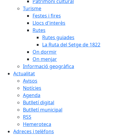
Patrimoni cultural
Turisme
Festes i fires
Llocs d'interès
Rutes
Rutes guiades
La Ruta del Setge de 1822
On dormir
On menjar
Informació geogràfica
Actualitat
Avisos
Notícies
Agenda
Butlletí digital
Butlletí municipal
RSS
Hemeroteca
Adreces i telèfons