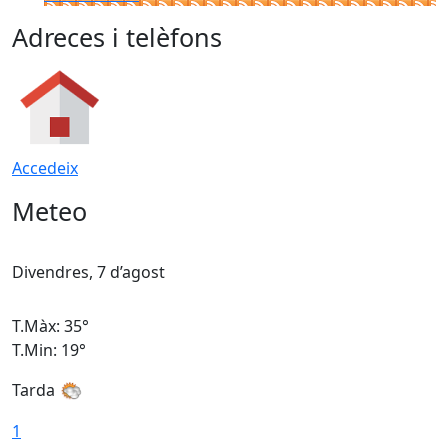
Adreces i telèfons
Accedeix
Meteo
Divendres, 7 d’agost
D
T.Màx: 35°
T
T.Min: 19°
T
Tarda
T
1