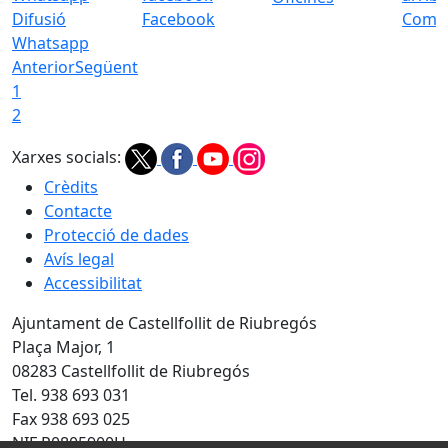
Difusió
Facebook
Com a
Whatsapp
Anterior
Següent
1
2
Xarxes socials:
Crèdits
Contacte
Protecció de dades
Avís legal
Accessibilitat
Ajuntament de Castellfollit de Riubregós
Plaça Major, 1
08283 Castellfollit de Riubregós
Tel. 938 693 031
Fax 938 693 025
NIF P0805900H