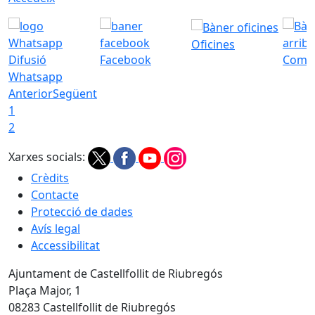
Oficines
Difusió
Facebook
Com a
Whatsapp
Anterior
Següent
1
2
Xarxes socials:
Crèdits
Contacte
Protecció de dades
Avís legal
Accessibilitat
Ajuntament de Castellfollit de Riubregós
Plaça Major, 1
08283 Castellfollit de Riubregós