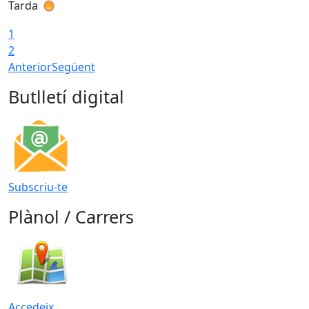
Tarda
T
1
2
Anterior
Següent
Butlletí digital
Subscriu-te
Plànol / Carrers
Accedeix