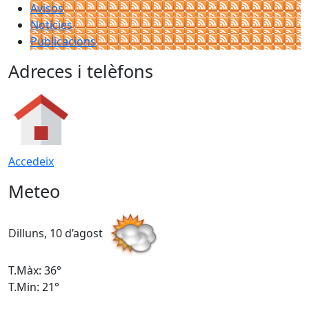
Avisos
Notícies
Publicacions
Adreces i telèfons
Accedeix
Meteo
Dilluns, 10 d’agost
D
T.Màx: 36°
T
T.Min: 21°
T