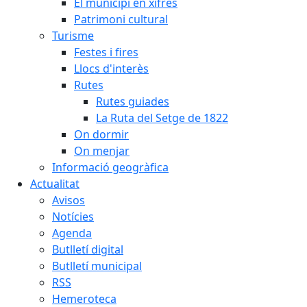
El municipi en xifres
Patrimoni cultural
Turisme
Festes i fires
Llocs d'interès
Rutes
Rutes guiades
La Ruta del Setge de 1822
On dormir
On menjar
Informació geogràfica
Actualitat
Avisos
Notícies
Agenda
Butlletí digital
Butlletí municipal
RSS
Hemeroteca